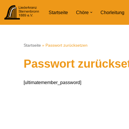
Startseite
Chöre
Chorleitung
Zum
Inhalt
springen
Startseite
»
Passwort zurücksetzen
Passwort zurückse
[ultimatemember_password]